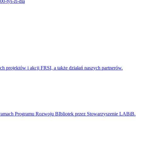
00-tys-zl-dla
h projektów i akcji FRSI, a także działań naszych partnerów.
 ramach Programu Rozwoju BIbliotek przez Stowarzyszenie LABiB.