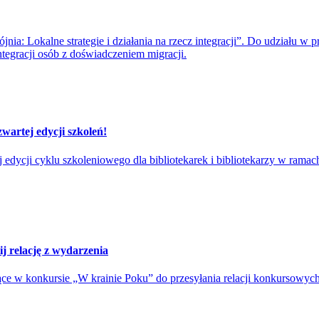
jnia: Lokalne strategie i działania na rzecz integracji”. Do udziału w 
ntegracji osób z doświadczeniem migracji.
zwartej edycji szkoleń!
dycji cyklu szkoleniowego dla bibliotekarek i bibliotekarzy w ramach 
ij relację z wydarzenia
e w konkursie „W krainie Poku” do przesyłania relacji konkursowych