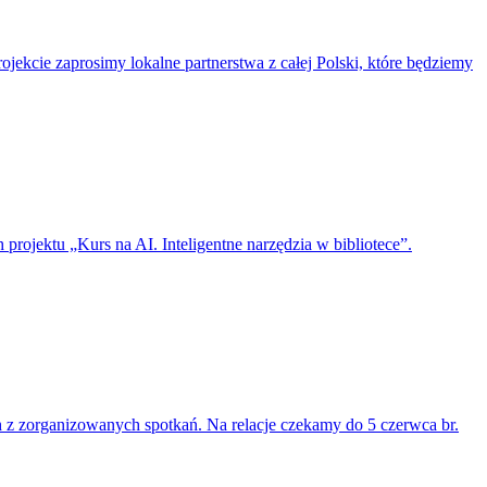
projekcie zaprosimy lokalne partnerstwa z całej Polski, które będziemy
projektu „Kurs na AI. Inteligentne narzędzia w bibliotece”.
 z zorganizowanych spotkań. Na relacje czekamy do 5 czerwca br.