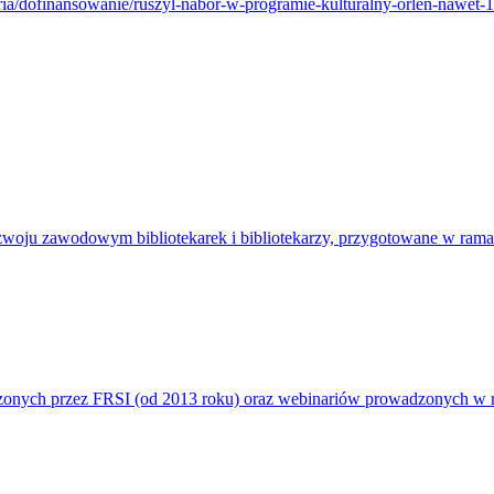
oria/dofinansowanie/ruszyl-nabor-w-programie-kulturalny-orlen-nawet-1
ozwoju zawodowym bibliotekarek i bibliotekarzy, przygotowane w ramac
zonych przez FRSI (od 2013 roku) oraz webinariów prowadzonych w