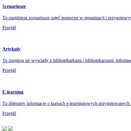
Scenariusze
Tu znajdziesz scenariusze zajęć pomocne w organizacji i przygotowy
Przejdź
Artykuły
Tu znajdują się wywiady z bibliotekarkami i bibliotekarzami, informac
Przejdź
E-learning
Tu zbieramy informacje o kursach e-learningowych przygotowanych i 
Przejdź