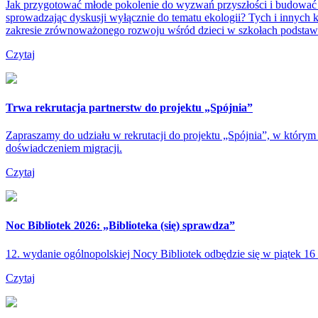
Jak przygotować młode pokolenie do wyzwań przyszłości i budować 
sprowadzając dyskusji wyłącznie do tematu ekologii? Tych i innych 
zakresie zrównoważonego rozwoju wśród dzieci w szkołach podsta
Czytaj
Trwa rekrutacja partnerstw do projektu „Spójnia”
Zapraszamy do udziału w rekrutacji do projektu „Spójnia”, w którym b
doświadczeniem migracji.
Czytaj
Noc Bibliotek 2026: „Biblioteka (się) sprawdza”
12. wydanie ogólnopolskiej Nocy Bibliotek odbędzie się w piątek 16 
Czytaj