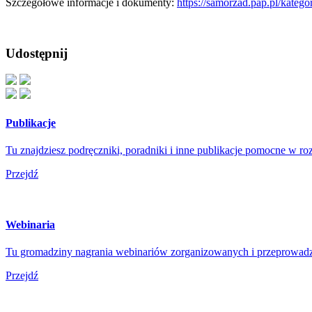
Szczegółowe informacje i dokumenty:
https://samorzad.pap.pl/kateg
Udostępnij
Publikacje
Tu znajdziesz podręczniki, poradniki i inne publikacje pomocne w r
Przejdź
Webinaria
Tu gromadziny nagrania webinariów zorganizowanych i przeprowad
Przejdź