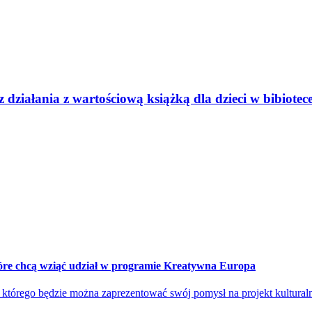
iałania z wartościową książką dla dzieci w bibiote
i, które chcą wziąć udział w programie Kreatywna Europa
którego będzie można zaprezentować swój pomysł na projekt kulturalny