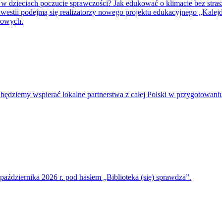
w dzieciach poczucie sprawczości? Jak edukować o klimacie bez stra
kwestii podejmą się realizatorzy nowego projektu edukacyjnego „Kale
wowych.
ędziemy wspierać lokalne partnerstwa z całej Polski w przygotowaniu i
października 2026 r. pod hasłem „Biblioteka (się) sprawdza”.