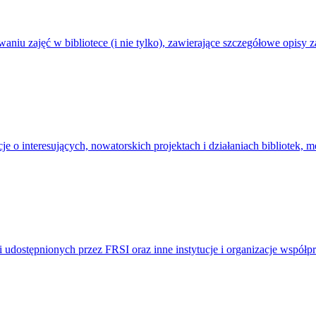
waniu zajęć w bibliotece (i nie tylko), zawierające szczegółowe opisy
je o interesujących, nowatorskich projektach i działaniach bibliotek, 
udostępnionych przez FRSI oraz inne instytucje i organizacje współpra