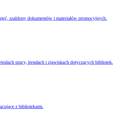
 zajęć, szablony dokumentów i materiałów promocyjnych.
metodach pracy, trendach i zjawiskach dotyczących bibliotek.
cujące z bibliotekami.