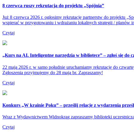
8 czerwca ruszy rekrutacja do projektu „Spójnia”
Już 8 czerwca 2026 r. ogłosimy rekrutację partnerstw do projektu „Spó
wspierać w przygotowaniu i wdrażaniu lokalnych strategii / planów i
Czytaj
„Kurs na AI. Inteligentne narzędzia w bibliotece” – zgłoś się do c
22 maja 2026 r. w samo południe uruchamiamy rekrutację do czwartej e
Zgłoszenia przyjmujemy do 28 maja br. Zapraszamy!
Czytaj
Konkurs „W krainie Poku” – prześlij relację z wydarzenia prześl
Wraz z Wydawnictwem Widnokrąg zapraszamy biblioteki uczestnicząc
Czytaj