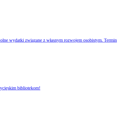
owolne wydatki związane z własnym rozwojem osobistym. Termin
ycięskim bibliotekom!