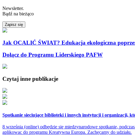
Newsletter.
Bądź na bieżąco
Zapisz się
Jak OCALIĆ ŚWIAT? Edukacja ekologiczna poprzez dz
Dołącz do Programu Liderskiego PAFW
Czytaj inne publikacje
Spotkanie sieciujące biblioteki i innych instytucji i organizacj
8 września (online) odbędzie się miedzynarodowe spotkanie, podczas 
aplikowac do programu Kreatywna Europa. Zachęcamy do udziału.