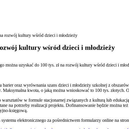
a rozwój kultury wśród dzieci i młodzieży
zwój kultury wśród dzieci i młodzieży
o można uzyskać do 100 tys. zł na rozwój kultury wśród dzieci i mło
a barier oraz wyrównania szans dzieci i młodzieży szkolnej z obszarów
. Maksymalna kwota, o jaką można wnioskować to 100 tys. złotych. 
ub warsztatów w formule stacjonarnej związanych z kulturą lub eduka
ne na potrzeby realizacji projektu. Dofinansowanie będzie można też 
cyjno-księgową.
ystemu elektronicznego za pośrednictwem formularzy online na stroni