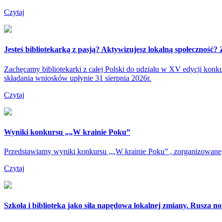
Czytaj
Jesteś bibliotekarką z pasją? Aktywizujesz lokalną społeczność?
Zachęcamy bibliotekarki z całej Polski do udziału w XV edycji ko
składania wniosków upłynie 31 sierpnia 2026r.
Czytaj
Wyniki konkursu „„W krainie Poku”
Przedstawiamy wyniki konkursu „„W krainie Poku” , zorganizowane
Czytaj
Szkoła i biblioteka jako siła napędowa lokalnej zmiany. Rusza 