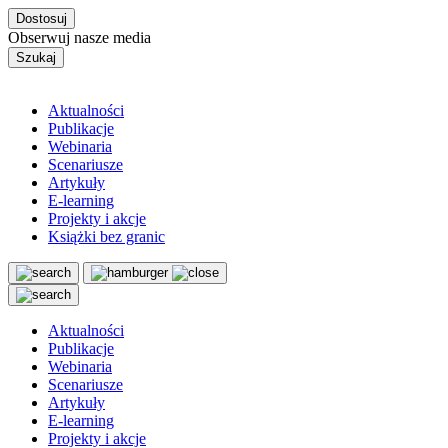
Dostosuj
Obserwuj nasze media
Szukaj
Aktualności
Publikacje
Webinaria
Scenariusze
Artykuły
E-learning
Projekty i akcje
Książki bez granic
Aktualności
Publikacje
Webinaria
Scenariusze
Artykuły
E-learning
Projekty i akcje