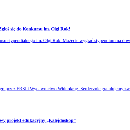
 Zgłoś się do Konkursu im. Olgi Rok!
nkursu stypendialnego im. Olgi Rok. Możecie wygrać stypendium na d
go przez FRSI i Wydawnictwo Widnokrąg. Serdecznie gratulujemy zw
nowy projekt edukacyjny „Kalejdoskop”