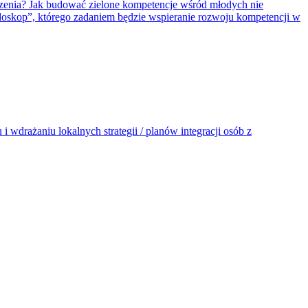
szenia? Jak budować zielone kompetencje wśród młodych nie
jdoskop”, którego zadaniem będzie wspieranie rozwoju kompetencji w
 wdrażaniu lokalnych strategii / planów integracji osób z