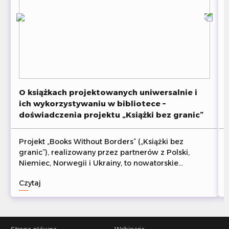
O książkach projektowanych uniwersalnie i
ich wykorzystywaniu w bibliotece –
doświadczenia projektu „Książki bez granic”
Projekt „Books Without Borders” („Książki bez
granic”), realizowany przez partnerów z Polski,
Niemiec, Norwegii i Ukrainy, to nowatorskie
przedsięwzięcie, którego celem jest wspieranie
Czytaj
osób dorosłych doświadczających trudności w
czytaniu książek poprzez upowszechnianie metody
uniwersalnego projektowania literatury. W tym
artykule przedstawiamy ideę projektu, zrealizowane
działania oraz udostępnione materiały.