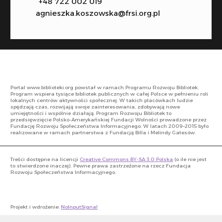
+48 722 002 019
agnieszka.koszowska@frsi.org.pl
Portal www.biblioteki.org powstał w ramach Programu Rozwoju Bibliotek.
Program wspiera tysiące bibliotek publicznych w całej Polsce w pełnieniu roli
lokalnych centrów aktywności społecznej. W takich placówkach ludzie
spędzają czas, rozwijają swoje zainteresowania, zdobywają nowe
umiejętności i wspólnie działają. Program Rozwoju Bibliotek to
przedsięwzięcie Polsko-Amerykańskiej Fundacji Wolności prowadzone przez
Fundację Rozwoju Społeczeństwa Informacyjnego. W latach 2009–2015 było
realizowane w ramach partnerstwa z Fundacją Billa i Melindy Gatesów.
Treści dostępne na licencji
Creative Commons BY-SA 3.0 Polska
(o ile nie jest
to stwierdzone inaczej). Pewne prawa zastrzeżone na rzecz Fundacja
Rozwoju Społeczeństwa Informacyjnego.
Projekt i wdrożenie:
NoInputSignal