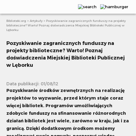
Biblioteki.org
>
Artykuły
>
Pozyskiwanie zagranicznych funduszy na projekty
Aktualności
biblioteczne? Warto! Poznaj doświadczenia Miejskiej Biblioteki Publicznej w
Lęborku
Publikacje
Pozyskiwanie zagranicznych funduszy na
Webinaria
projekty biblioteczne? Warto! Poznaj
doświadczenia Miejskiej Biblioteki Publicznej
Scenariusze
w Lęborku
Artykuły
Data publikacji: 01/08/12
E-learning
Pozyskiwanie środków zewnętrznych na realizację
projektów to wyzwanie, przed którym staje coraz
Projekty i akcje
więcej bibliotek. Programów umożliwiających
Książki bez granic
zdobycie funduszy na sfinansowanie różnorodnych
działań bibliotek jest wiele, zarówno w kraju, jak i za
granicą. Dzięki dodatkowym środkom możemy