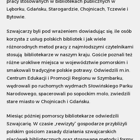
pracy stosowanych w bibliotekach publicznych w
Lęborku, Gdańsku, Starogardzie, Chojnicach, Tczewie i
Bytowie.
Szwajcarzy byli pod wrażeniem dowiadując się, ile osób
korzysta z usług polskich bibliotek i jak wiele
różnorodnych metod pracy z najmłodszymi czytelnikami
stosują bibliotekarze w naszym kraju. Goście poznali też
różne urokliwe miejsca w województwie pomorskim i
smakowali tradycyjne polskie potrawy. Odwiedzili m.in.
Centrum Edukacji i Promocji Regionu w Szymbarku,
wędrowali po ruchomych wydmach Słowińskiego Parku
Narodowego, spacerowali po sopockim molo, zwiedzili
stare miasto w Chojnicach i Gdańsku.
Miesiąc później pomorscy bibliotekarze odwiedzili
Szwajcarię. W czasie „rewizyty” gospodarze przybliżyli
polskim gościom zasady działania szwajcarskich
placówek bibliotecznych oraz stosowane metody i formy