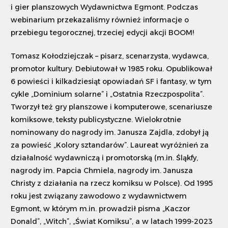
i gier planszowych Wydawnictwa Egmont. Podczas
webinarium przekazaliśmy również informacje o
Szukaj
przebiegu tegorocznej, trzeciej edycji akcji BOOM!
Tomasz Kołodziejczak – pisarz, scenarzysta, wydawca,
Dostosuj
promotor kultury. Debiutował w 1985 roku. Opublikował
6 powieści i kilkadziesiąt opowiadań SF i fantasy, w tym
cykle „Dominium solarne” i „Ostatnia Rzeczpospolita”.
Tworzył też gry planszowe i komputerowe, scenariusze
komiksowe, teksty publicystyczne. Wielokrotnie
nominowany do nagrody im. Janusza Zajdla, zdobył ją
za powieść „Kolory sztandarów”. Laureat wyróżnień za
działalność wydawniczą i promotorską (m.in. Śląkfy,
nagrody im. Papcia Chmiela, nagrody im. Janusza
Christy z działania na rzecz komiksu w Polsce). Od 1995
roku jest związany zawodowo z wydawnictwem
Egmont, w którym m.in. prowadził pisma „Kaczor
Donald”, „Witch”, „Świat Komiksu”, a w latach 1999-2023