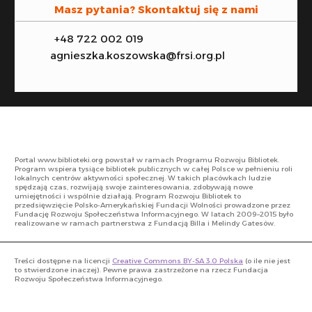
Masz pytania? Skontaktuj się z nami
+48 722 002 019
agnieszka.koszowska@frsi.org.pl
Portal www.biblioteki.org powstał w ramach Programu Rozwoju Bibliotek.
Program wspiera tysiące bibliotek publicznych w całej Polsce w pełnieniu roli
lokalnych centrów aktywności społecznej. W takich placówkach ludzie
spędzają czas, rozwijają swoje zainteresowania, zdobywają nowe
umiejętności i wspólnie działają. Program Rozwoju Bibliotek to
przedsięwzięcie Polsko-Amerykańskiej Fundacji Wolności prowadzone przez
Fundację Rozwoju Społeczeństwa Informacyjnego. W latach 2009–2015 było
realizowane w ramach partnerstwa z Fundacją Billa i Melindy Gatesów.
Treści dostępne na licencji
Creative Commons BY-SA 3.0 Polska
(o ile nie jest
to stwierdzone inaczej). Pewne prawa zastrzeżone na rzecz Fundacja
Rozwoju Społeczeństwa Informacyjnego.