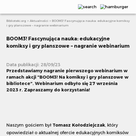
Biblioteki.org
>
Aktualności
>
BOOM3! Fascynująca nauka: edukacyjne komiksy
Aktualności
i gry planszowe – nagranie webinarium
Publikacje
BOOM3! Fascynująca nauka: edukacyjne
komiksy i gry planszowe – nagranie webinarium
Webinaria
Scenariusze
Data publikacji: 28/09/23
Przedstawiamy nagranie pierwszego webinarium w
Artykuły
ramach akcji "BOOM3! Na komiksy i gry planszowe w
bibliotece". Webinarium odbyło się 27 września
E-learning
2023 r. Zapraszamy do korzystania!
Projekty i akcje
Książki bez granic
Naszym gościem był
Tomasz Kołodziejczak
, który
opowiedział o aktualnej ofercie edukacyjnych komiksów