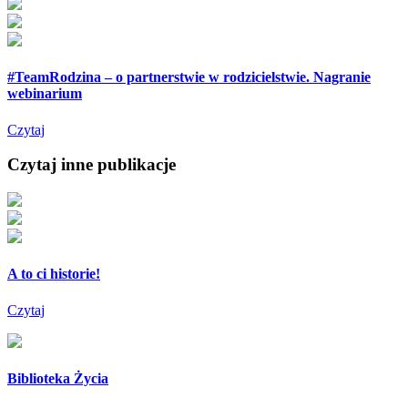
#TeamRodzina – o partnerstwie w rodzicielstwie. Nagranie
webinarium
Czytaj
Czytaj inne publikacje
A to ci historie!
Czytaj
Biblioteka Życia