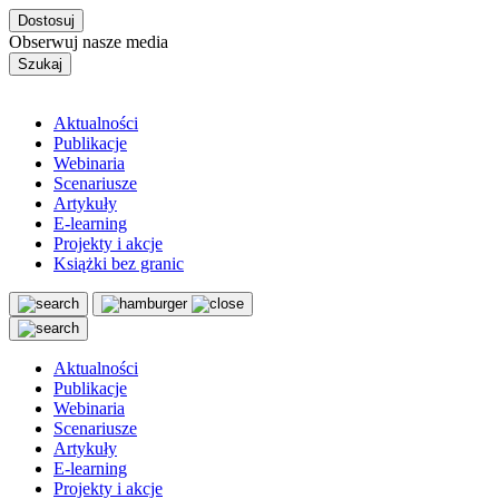
Dostosuj
Obserwuj nasze media
Szukaj
Aktualności
Publikacje
Webinaria
Scenariusze
Artykuły
E-learning
Projekty i akcje
Książki bez granic
Aktualności
Publikacje
Webinaria
Scenariusze
Artykuły
E-learning
Projekty i akcje