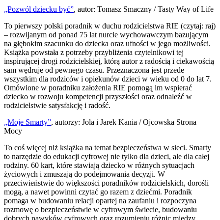
„Pozwól dziecku być”
, autor: Tomasz Smaczny / Tasty Way of Life
To pierwszy polski poradnik w duchu rodzicielstwa RIE (czytaj: raj)
– rozwijanym od ponad 75 lat nurcie wychowawczym bazującym
na głębokim szacunku do dziecka oraz ufności w jego możliwości.
Książka powstała z potrzeby przybliżenia czytelnikowi tej
inspirującej drogi rodzicielskiej, którą autor z radością i ciekawością
sam wędruje od pewnego czasu. Przeznaczona jest przede
wszystkim dla rodziców i opiekunów dzieci w wieku od 0 do lat 7.
Omówione w poradniku założenia RIE pomogą im wspierać
dziecko w rozwoju kompetencji przyszłości oraz odnaleźć w
rodzicielstwie satysfakcję i radość.
„Moje Smarty”
, autorzy: Jola i Jarek Kania / Ojcowska Strona
Mocy
To coś więcej niż książka na temat bezpieczeństwa w sieci. Smarty
to narzędzie do edukacji cyfrowej nie tylko dla dzieci, ale dla całej
rodziny. 60 kart, które stawiają dziecko w różnych sytuacjach
życiowych i zmuszają do podejmowania decyzji. W
przeciwieństwie do większości poradników rodzicielskich, dorośli
mogą, a nawet powinni czytać go razem z dziećmi. Poradnik
pomaga w budowaniu relacji opartej na zaufaniu i rozpoczyna
rozmowę o bezpieczeństwie w cyfrowym świecie, budowaniu
dobrych nawyków cyfrowych oraz rozumieniu różnic między