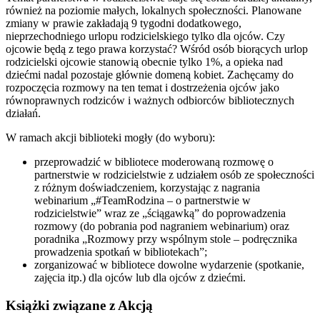
również na poziomie małych, lokalnych społeczności. Planowane
zmiany w prawie zakładają 9 tygodni dodatkowego,
nieprzechodniego urlopu rodzicielskiego tylko dla ojców. Czy
ojcowie będą z tego prawa korzystać? Wśród osób biorących urlop
rodzicielski ojcowie stanowią obecnie tylko 1%, a opieka nad
dziećmi nadal pozostaje głównie domeną kobiet. Zachęcamy do
rozpoczęcia rozmowy na ten temat i dostrzeżenia ojców jako
równoprawnych rodziców i ważnych odbiorców bibliotecznych
działań.
W ramach akcji biblioteki mogły (do wyboru):
przeprowadzić w bibliotece moderowaną rozmowę o
partnerstwie w rodzicielstwie z udziałem osób ze społeczności
z różnym doświadczeniem, korzystając z nagrania
webinarium „#TeamRodzina – o partnerstwie w
rodzicielstwie” wraz ze „ściągawką” do poprowadzenia
rozmowy (do pobrania pod nagraniem webinarium) oraz
poradnika „Rozmowy przy wspólnym stole – podręcznika
prowadzenia spotkań w bibliotekach”;
zorganizować w bibliotece dowolne wydarzenie (spotkanie,
zajęcia itp.) dla ojców lub dla ojców z dziećmi.
Książki związane z Akcją