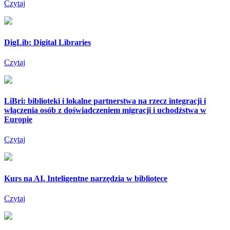
Czytaj
DigLib: Digital Libraries
Czytaj
LiBri: biblioteki i lokalne partnerstwa na rzecz integracji i
włączenia osób z doświadczeniem migracji i uchodźstwa w
Europie
Czytaj
Kurs na AI. Inteligentne narzędzia w bibliotece
Czytaj