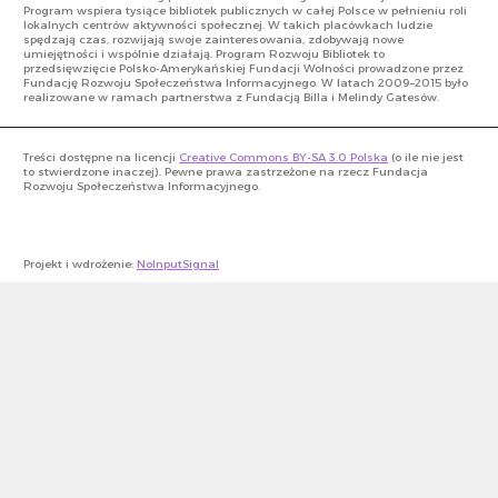
Program wspiera tysiące bibliotek publicznych w całej Polsce w pełnieniu roli
lokalnych centrów aktywności społecznej. W takich placówkach ludzie
spędzają czas, rozwijają swoje zainteresowania, zdobywają nowe
umiejętności i wspólnie działają. Program Rozwoju Bibliotek to
przedsięwzięcie Polsko-Amerykańskiej Fundacji Wolności prowadzone przez
Fundację Rozwoju Społeczeństwa Informacyjnego. W latach 2009–2015 było
realizowane w ramach partnerstwa z Fundacją Billa i Melindy Gatesów.
Treści dostępne na licencji
Creative Commons BY-SA 3.0 Polska
(o ile nie jest
to stwierdzone inaczej). Pewne prawa zastrzeżone na rzecz Fundacja
Rozwoju Społeczeństwa Informacyjnego.
Projekt i wdrożenie:
NoInputSignal