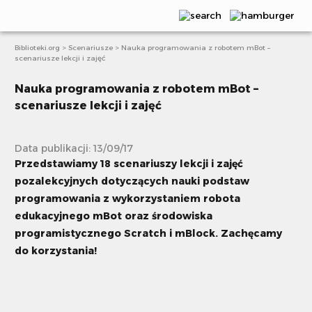
Biblioteki.org
>
Scenariusze
>
Nauka programowania z robotem mBot –
Aktualności
scenariusze lekcji i zajęć
Publikacje
Nauka programowania z robotem mBot –
scenariusze lekcji i zajęć
Webinaria
Scenariusze
Data publikacji: 13/09/17
Przedstawiamy 18 scenariuszy lekcji i zajęć
Artykuły
pozalekcyjnych dotyczących nauki podstaw
E-learning
programowania z wykorzystaniem robota
edukacyjnego mBot oraz środowiska
Projekty i akcje
programistycznego Scratch i mBlock. Zachęcamy
do korzystania!
Książki bez granic