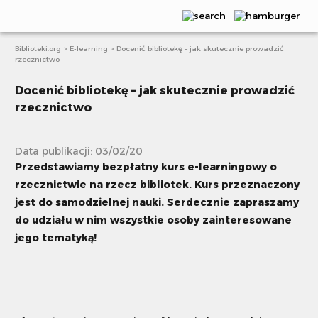
Biblioteki.org
>
E-learning
>
Docenić bibliotekę – jak skutecznie prowadzić
Aktualności
rzecznictwo
Publikacje
Docenić bibliotekę – jak skutecznie prowadzić
rzecznictwo
Webinaria
Scenariusze
Data publikacji: 03/02/20
Przedstawiamy bezpłatny kurs e-learningowy o
Artykuły
rzecznictwie na rzecz bibliotek. Kurs przeznaczony
E-learning
jest do samodzielnej nauki. Serdecznie zapraszamy
do udziału w nim wszystkie osoby zainteresowane
Projekty i akcje
jego tematyką!
Książki bez granic