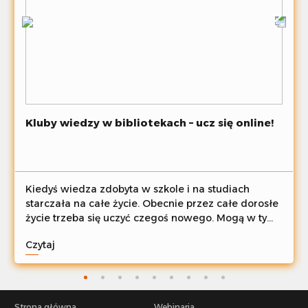
Kluby wiedzy w bibliotekach – ucz się online!
Kiedyś wiedza zdobyta w szkole i na studiach
starczała na całe życie. Obecnie przez całe dorosłe
życie trzeba się uczyć czegoś nowego. Mogą w tym
pomóc kluby wiedzy – metoda pracy i forma
Czytaj
zajęć stosowana w bibliotekach na całym świecie.
Zapraszamy do korzystania z naszego kursu online
poświęconego klubom wiedzy w bibliotekach.
Strona główna
Webinaria