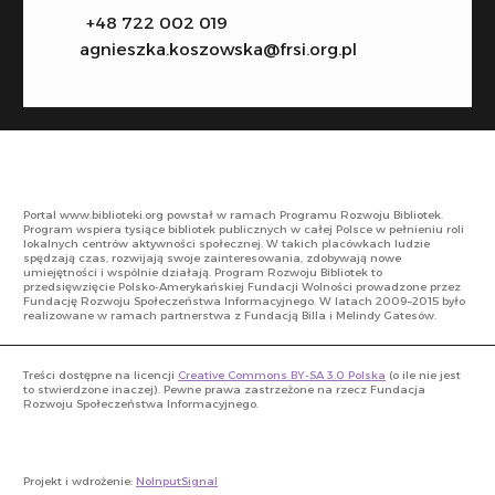
+48 722 002 019
agnieszka.koszowska@frsi.org.pl
Portal www.biblioteki.org powstał w ramach Programu Rozwoju Bibliotek.
Program wspiera tysiące bibliotek publicznych w całej Polsce w pełnieniu roli
lokalnych centrów aktywności społecznej. W takich placówkach ludzie
spędzają czas, rozwijają swoje zainteresowania, zdobywają nowe
umiejętności i wspólnie działają. Program Rozwoju Bibliotek to
przedsięwzięcie Polsko-Amerykańskiej Fundacji Wolności prowadzone przez
Fundację Rozwoju Społeczeństwa Informacyjnego. W latach 2009–2015 było
realizowane w ramach partnerstwa z Fundacją Billa i Melindy Gatesów.
Treści dostępne na licencji
Creative Commons BY-SA 3.0 Polska
(o ile nie jest
to stwierdzone inaczej). Pewne prawa zastrzeżone na rzecz Fundacja
Rozwoju Społeczeństwa Informacyjnego.
Projekt i wdrożenie:
NoInputSignal