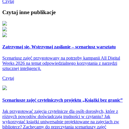
Czytaj
Czytaj inne publikacje
Zatrzymaj się. Wstrzymaj zasilanie – scenariusz warsztatu
Scenariusz zajęć przygotowany na potrzeby kampanii All Digital
Weeks 2026 na temat odpowiedzialnego korzystania z narzędzi
sztucznej inteligencji.
Czytaj
Scenariusze zajęć czytelniczych projektu „Książki bez granic”
Jak przygotować zajęcia czytelnicze dla osób dorosłych, które z
różnych powodów doświadczają trudności w czytaniu? Jak
wykorzystać książki uniwersalnie projektowane na zajęciach zw
bibliotece? Zachęcamy do przeczytania scenariuszy zajęć