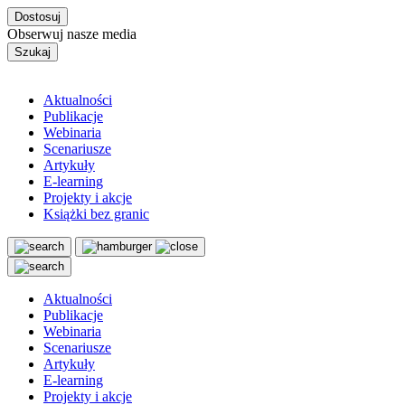
Dostosuj
Obserwuj nasze media
Szukaj
Aktualności
Publikacje
Webinaria
Scenariusze
Artykuły
E-learning
Projekty i akcje
Książki bez granic
Aktualności
Publikacje
Webinaria
Scenariusze
Artykuły
E-learning
Projekty i akcje