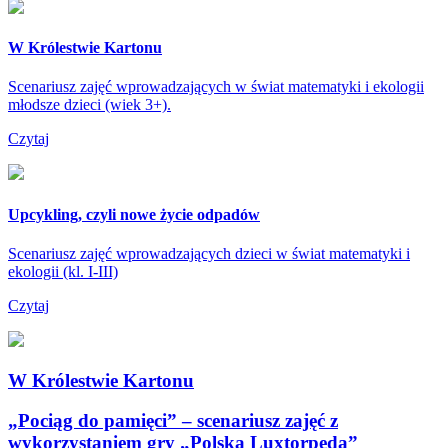
W Królestwie Kartonu
Scenariusz zajęć wprowadzających w świat matematyki i ekologii
młodsze dzieci (wiek 3+).
Czytaj
Upcykling, czyli nowe życie odpadów
Scenariusz zajęć wprowadzających dzieci w świat matematyki i
ekologii (kl. I-III)
Czytaj
W Królestwie Kartonu
„Pociąg do pamięci” – scenariusz zajęć z
wykorzystaniem gry „Polska Luxtorpeda”