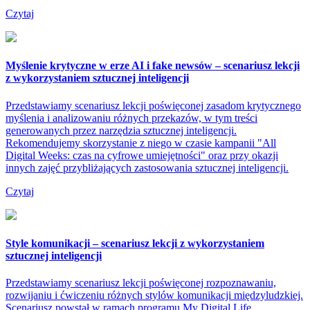
Czytaj
Myślenie krytyczne w erze AI i fake newsów – scenariusz lekcji
z wykorzystaniem sztucznej inteligencji
Przedstawiamy scenariusz lekcji poświęconej zasadom krytycznego
myślenia i analizowaniu różnych przekazów, w tym treści
generowanych przez narzędzia sztucznej inteligencji.
Rekomendujemy skorzystanie z niego w czasie kampanii "All
Digital Weeks: czas na cyfrowe umiejętności" oraz przy okazji
innych zajęć przybliżających zastosowania sztucznej inteligencji.
Czytaj
Style komunikacji – scenariusz lekcji z wykorzystaniem
sztucznej inteligencji
Przedstawiamy scenariusz lekcji poświęconej rozpoznawaniu,
rozwijaniu i ćwiczeniu różnych stylów komunikacji międzyludzkiej.
Scenariusz powstał w ramach programu My Digital Life.