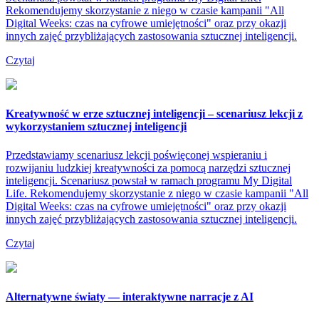
Rekomendujemy skorzystanie z niego w czasie kampanii "All
Digital Weeks: czas na cyfrowe umiejętności" oraz przy okazji
innych zajęć przybliżających zastosowania sztucznej inteligencji.
Czytaj
Kreatywność w erze sztucznej inteligencji – scenariusz lekcji z
wykorzystaniem sztucznej inteligencji
Przedstawiamy scenariusz lekcji poświęconej wspieraniu i
rozwijaniu ludzkiej kreatywności za pomocą narzędzi sztucznej
inteligencji. Scenariusz powstał w ramach programu My Digital
Life. Rekomendujemy skorzystanie z niego w czasie kampanii "All
Digital Weeks: czas na cyfrowe umiejętności" oraz przy okazji
innych zajęć przybliżających zastosowania sztucznej inteligencji.
Czytaj
Alternatywne światy — interaktywne narracje z AI