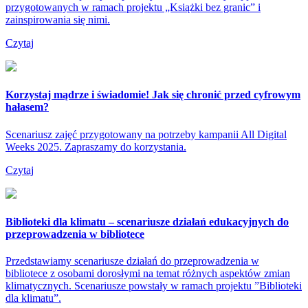
przygotowanych w ramach projektu „Książki bez granic” i
zainspirowania się nimi.
Czytaj
Korzystaj mądrze i świadomie! Jak się chronić przed cyfrowym
hałasem?
Scenariusz zajęć przygotowany na potrzeby kampanii All Digital
Weeks 2025. Zapraszamy do korzystania.
Czytaj
Biblioteki dla klimatu – scenariusze działań edukacyjnych do
przeprowadzenia w bibliotece
Przedstawiamy scenariusze działań do przeprowadzenia w
bibliotece z osobami dorosłymi na temat różnych aspektów zmian
klimatycznych. Scenariusze powstały w ramach projektu ”Biblioteki
dla klimatu”.