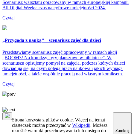
Scenariusz warsztatu opracowany w ramach europejskiej kampanii
All Digital Weeks: czas na cyfrowe umiejętności 2024.
Czytaj
„Przygoda z nauką” – scenariusz zajęć dla dzieci
Przedstawiamy scenariusz zajęć opracowany w ramach akcji
„BOOM3! Na komiksy i gry planszowe w bibliotece”. W
scenariuszu opisujemy pomysł na zajęcia, podczas których dzieci
dowiadują się, na czym polega praca naukowa i jakich wymaga
umiejętności, a także wspólnie pracują nad własnym komiksem.
Czytaj
Strona korzysta z plików cookie. Więcej na temat
ciasteczek można przeczytać w
Wikipedii
. Możesz
określić warunki przechowywania lub dostępu do
Zamknij