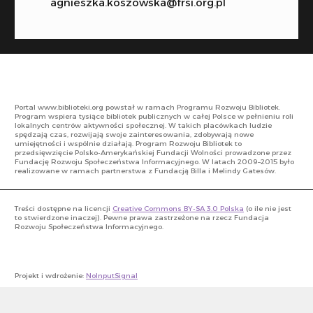
agnieszka.koszowska@frsi.org.pl
Portal www.biblioteki.org powstał w ramach Programu Rozwoju Bibliotek.
Program wspiera tysiące bibliotek publicznych w całej Polsce w pełnieniu roli
lokalnych centrów aktywności społecznej. W takich placówkach ludzie
spędzają czas, rozwijają swoje zainteresowania, zdobywają nowe
umiejętności i wspólnie działają. Program Rozwoju Bibliotek to
przedsięwzięcie Polsko-Amerykańskiej Fundacji Wolności prowadzone przez
Fundację Rozwoju Społeczeństwa Informacyjnego. W latach 2009–2015 było
realizowane w ramach partnerstwa z Fundacją Billa i Melindy Gatesów.
Treści dostępne na licencji
Creative Commons BY-SA 3.0 Polska
(o ile nie jest
to stwierdzone inaczej). Pewne prawa zastrzeżone na rzecz Fundacja
Rozwoju Społeczeństwa Informacyjnego.
Projekt i wdrożenie:
NoInputSignal