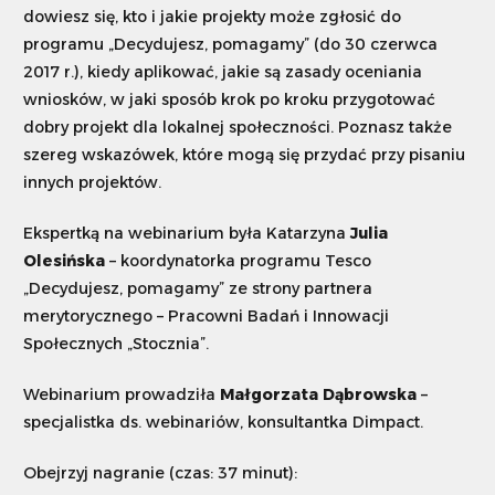
dowiesz się, kto i jakie projekty może zgłosić do
programu „Decydujesz, pomagamy” (do 30 czerwca
Szukaj
2017 r.), kiedy aplikować, jakie są zasady oceniania
wniosków, w jaki sposób krok po kroku przygotować
Dostosuj
dobry projekt dla lokalnej społeczności. Poznasz także
szereg wskazówek, które mogą się przydać przy pisaniu
innych projektów.
Ekspertką na webinarium była Katarzyna
Julia
Olesińska
– koordynatorka programu Tesco
„Decydujesz, pomagamy” ze strony partnera
merytorycznego – Pracowni Badań i Innowacji
Społecznych „Stocznia”.
Webinarium prowadziła
Małgorzata Dąbrowska
–
specjalistka ds. webinariów, konsultantka Dimpact.
Obejrzyj nagranie (czas: 37 minut):