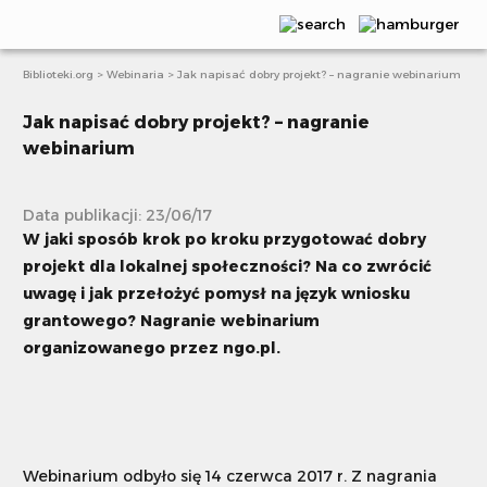
Biblioteki.org
>
Webinaria
>
Jak napisać dobry projekt? – nagranie webinarium
Aktualności
Jak napisać dobry projekt? – nagranie
Publikacje
webinarium
Webinaria
Data publikacji: 23/06/17
Scenariusze
W jaki sposób krok po kroku przygotować dobry
Artykuły
projekt dla lokalnej społeczności? Na co zwrócić
uwagę i jak przełożyć pomysł na język wniosku
E-learning
grantowego? Nagranie webinarium
organizowanego przez ngo.pl.
Projekty i akcje
Książki bez granic
Webinarium odbyło się 14 czerwca 2017 r. Z nagrania