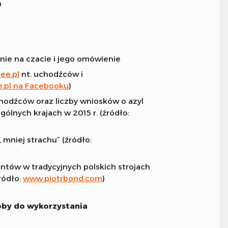
h
anie na czacie i jego omówienie
ee.pl
nt. uchodźców i
e.pl na Facebooku
)
hodźców oraz liczby wniosków o azyl
lnych krajach w 2015 r. (źródło:
, mniej strachu” (źródło:
antów w tradycyjnych polskich strojach
ródło:
www.piotrbond.com
)
asoby do wykorzystania