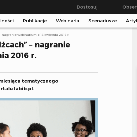
Dostosuj
Obser
lności
Publikacje
Webinaria
Scenariusze
Arty
nagranie webinarium z 15 kwietnia 2016 r.
cach” – nagranie
a 2016 r.
 miesiąca tematycznego
talu labib.pl.