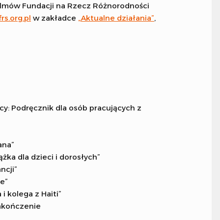
 filmów Fundacji na Rzecz Różnorodności
rs.org.pl
w zakładce
„Aktualne działania”
,
y: Podręcznik dla osób pracujących z
ana”
ążka dla dzieci i dorosłych”
ncji”
e”
i kolega z Haiti”
zakończenie