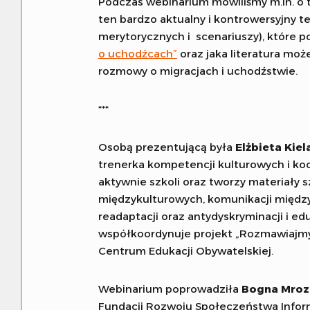
Podczas webinarium mówiliśmy m.in. o ty
ten bardzo aktualny i kontrowersyjny t
merytorycznych i scenariuszy), które 
o uchodźcach”
oraz jaka literatura mo
rozmowy o migracjach i uchodźstwie.
***
Osobą prezentującą była
Elżbieta Kiel
trenerka kompetencji kulturowych i ko
aktywnie szkoli oraz tworzy materiały
międzykulturowych, komunikacji międzyk
readaptacji oraz antydyskryminacji i edu
współkoordynuje projekt „Rozmawiajmy
Centrum Edukacji Obywatelskiej.
Webinarium poprowadziła
Bogna Mro
Fundacji Rozwoju Społeczeństwa Infor