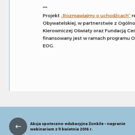
***
Projekt
„Rozmawiajmy o uchodźcach”
r
Obywatelskiej, w partnerstwie z Ogól
Kierowniczej Oświaty oraz Fundacją Cen
finansowany jest w ramach programu O
EOG.
Akcja społeczno-edukacyjna Żonkile – nagranie
webinarium z 11 kwietnia 2016 r.