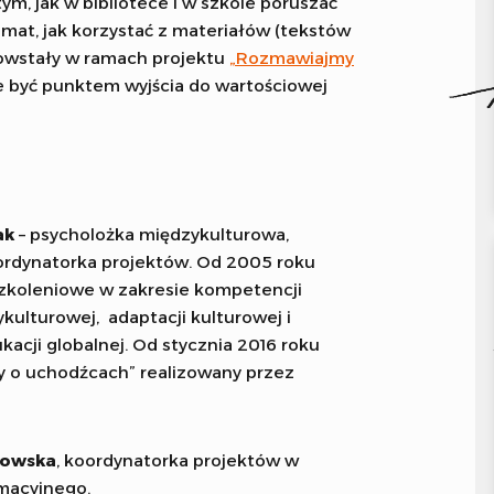
m, jak w bibliotece i w szkole poruszać
emat, jak korzystać z materiałów (tekstów
powstały w ramach projektu
„Rozmawiajmy
że być punktem wyjścia do wartościowej
ak
– psycholożka międzykulturowa,
ordynatorka projektów. Od 2005 roku
 szkoleniowe w zakresie kompetencji
ulturowej, adaptacji kulturowej i
kacji globalnej. Od stycznia 2016 roku
 o uchodźcach” realizowany przez
zowska
, koordynatorka projektów w
macyjnego.