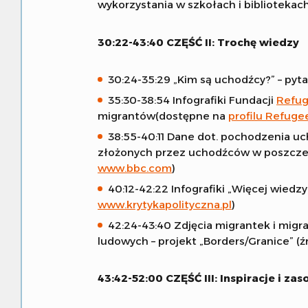
wykorzystania w szkołach i bibliotekac
30:22-43:40 CZĘŚĆ II: Trochę wiedzy
30:24-35:29 „Kim są uchodźcy?” – pyt
35:30-38:54 Infografiki Fundacji
Refug
migrantów(dostępne na
profilu Refuge
38:55-40:11 Dane dot. pochodzenia uc
złożonych przez uchodźców w poszczegó
www.bbc.com
)
40:12-42:22 Infografiki „Więcej wiedzy
www.krytykapolityczna.pl
)
42:24-43:40 Zdjęcia migrantek i migr
ludowych – projekt „Borders/Granice” (ź
43:42-52:00 CZĘŚĆ III: Inspiracje i z