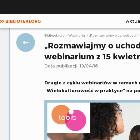
Aktua
Aktualności
Publikacje
Biblioteki.org
>
Webinaria
>
„Rozmawiajmy o uchodźcach” – 
„Rozmawiajmy o uchodź
Webinaria
webinarium z 15 kwietni
Scenariusze
Data publikacji: 19/04/16
Artykuły
Drugie z cyklu webinariów w ramach
E-learning
"Wielokulturowość w praktyce" na por
Projekty i akcje
Książki bez granic