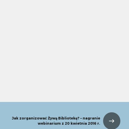
Jak zorganizować Żywą Bibliotekę? – nagranie
webinarium z 20 kwietnia 2016 r.