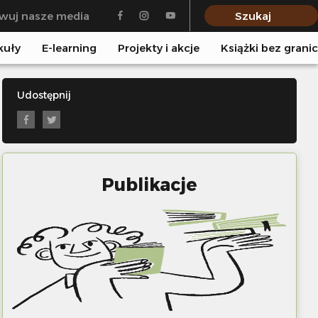
wuj nasze media
Szukaj
kuły
E-learning
Projekty i akcje
Książki bez granic
Udostępnij
Publikacje