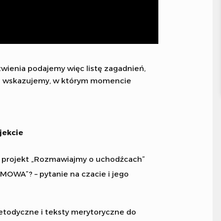
twienia podajemy więc listę zagadnień,
m i wskazujemy, w którym momencie
jekcie
ł projekt „Rozmawiajmy o uchodźcach”
MOWA”? – pytanie na czacie i jego
etodyczne i teksty merytoryczne do