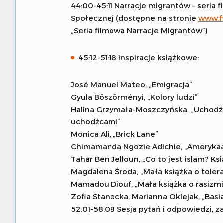
44:00-45:11 Narracje migrantów – seria
Społecznej (dostępne na stronie
www.ff
„Seria filmowa Narracje Migrantów”)
45:12-51:18 Inspiracje książkowe:
José Manuel Mateo, „Emigracja”
Gyula Böszörményi, „Kolory ludzi”
Halina Grzymała-Moszczyńska, „Uchodźc
uchodźcami”
Monica Ali, „Brick Lane”
Chimamanda Ngozie Adichie, „Ameryka
Tahar Ben Jelloun, „Co to jest islam? Ksi
Magdalena Środa, „Mała książka o tolera
Mamadou Diouf, „Mała książka o rasizmi
Zofia Stanecka, Marianna Oklejak, „Basia 
52:01-58:08 Sesja pytań i odpowiedzi, 