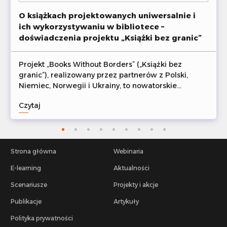
O książkach projektowanych uniwersalnie i
ich wykorzystywaniu w bibliotece –
doświadczenia projektu „Książki bez granic”
Projekt „Books Without Borders” („Książki bez
granic”), realizowany przez partnerów z Polski,
Niemiec, Norwegii i Ukrainy, to nowatorskie
przedsięwzięcie, którego celem jest wspieranie
Czytaj
osób dorosłych doświadczających trudności w
czytaniu książek poprzez upowszechnianie metody
uniwersalnego projektowania literatury. W tym
artykule przedstawiamy ideę projektu, zrealizowane
działania oraz udostępnione materiały.
Strona główna
Webinaria
E-learning
Aktualności
Scenariusze
Projekty i akcje
Publikacje
Artykuły
Polityka prywatności