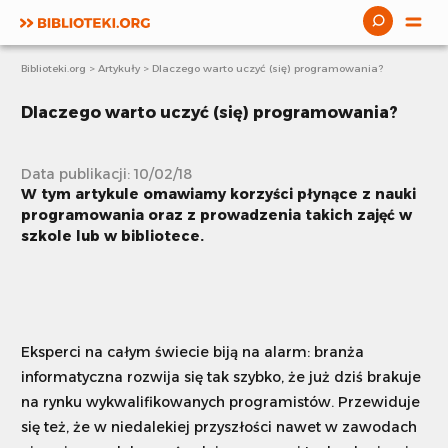
Biblioteki.org
>
Artykuły
>
Dlaczego warto uczyć (się) programowania?
Aktualności
Dlaczego warto uczyć (się) programowania?
Publikacje
Webinaria
Data publikacji: 10/02/18
W tym artykule omawiamy korzyści płynące z nauki
Scenariusze
programowania oraz z prowadzenia takich zajęć w
szkole lub w bibliotece.
Artykuły
E-learning
Projekty i akcje
Eksperci na całym świecie biją na alarm: branża
Książki bez granic
informatyczna rozwija się tak szybko, że już dziś brakuje
na rynku wykwalifikowanych programistów. Przewiduje
się też, że w niedalekiej przyszłości nawet w zawodach