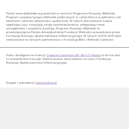
Portal www.biblioteki.org powstał w ramach Programu Rozwoju Bibliotek.
Program wspiera tysiące bibliotek publicznych w całej Polsce w pełnieniu roli
lokalnych centrów aktywności społecznej. W takich placówkach ludzie
spędzają czas, rozwijają swoje zainteresowania, zdobywają nowe
umiejętności i wspólnie działają. Program Rozwoju Bibliotek to
przedsięwzięcie Polsko-Amerykańskiej Fundacji Wolności prowadzone przez
Fundację Rozwoju Społeczeństwa Informacyjnego. W latach 2009–2015 było
realizowane w ramach partnerstwa z Fundacją Billa i Melindy Gatesów.
Treści dostępne na licencji
Creative Commons BY-SA 3.0 Polska
(o ile nie jest
to stwierdzone inaczej). Pewne prawa zastrzeżone na rzecz Fundacja
Rozwoju Społeczeństwa Informacyjnego.
Projekt i wdrożenie:
NoInputSignal