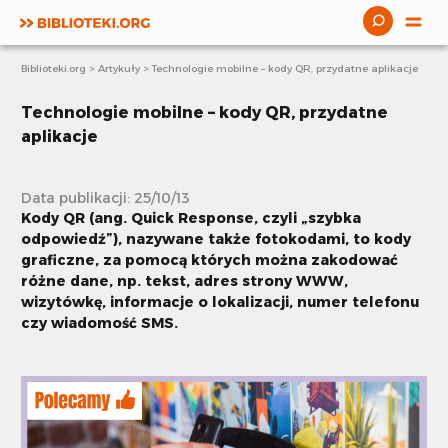
Biblioteki.org
>
Artykuły
>
Technologie mobilne – kody QR, przydatne aplikacje
Aktualności
Technologie mobilne – kody QR, przydatne
Publikacje
aplikacje
Webinaria
Data publikacji: 25/10/13
Scenariusze
Kody QR (ang. Quick Response, czyli „szybka
odpowiedź”), nazywane także fotokodami, to kody
Artykuły
graficzne, za pomocą których można zakodować
różne dane, np. tekst, adres strony WWW,
E-learning
wizytówkę, informacje o lokalizacji, numer telefonu
czy wiadomość SMS.
Projekty i akcje
Książki bez granic