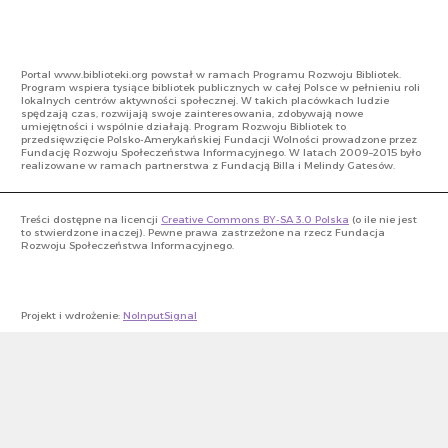
Portal www.biblioteki.org powstał w ramach Programu Rozwoju Bibliotek.
Program wspiera tysiące bibliotek publicznych w całej Polsce w pełnieniu roli
lokalnych centrów aktywności społecznej. W takich placówkach ludzie
spędzają czas, rozwijają swoje zainteresowania, zdobywają nowe
umiejętności i wspólnie działają. Program Rozwoju Bibliotek to
przedsięwzięcie Polsko-Amerykańskiej Fundacji Wolności prowadzone przez
Fundację Rozwoju Społeczeństwa Informacyjnego. W latach 2009–2015 było
realizowane w ramach partnerstwa z Fundacją Billa i Melindy Gatesów.
Treści dostępne na licencji
Creative Commons BY-SA 3.0 Polska
(o ile nie jest
to stwierdzone inaczej). Pewne prawa zastrzeżone na rzecz Fundacja
Rozwoju Społeczeństwa Informacyjnego.
Projekt i wdrożenie:
NoInputSignal