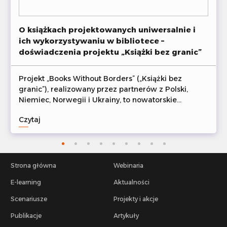
O książkach projektowanych uniwersalnie i
ich wykorzystywaniu w bibliotece –
doświadczenia projektu „Książki bez granic”
Projekt „Books Without Borders” („Książki bez
granic”), realizowany przez partnerów z Polski,
Niemiec, Norwegii i Ukrainy, to nowatorskie
przedsięwzięcie, którego celem jest wspieranie
Czytaj
osób dorosłych doświadczających trudności w
czytaniu książek poprzez upowszechnianie metody
uniwersalnego projektowania literatury. W tym
artykule przedstawiamy ideę projektu, zrealizowane
działania oraz udostępnione materiały.
Strona główna
Webinaria
E-learning
Aktualności
Scenariusze
Projekty i akcje
Publikacje
Artykuły