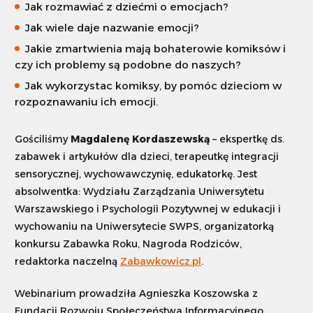
Jak rozmawiać z dziećmi o emocjach?
Jak wiele daje nazwanie emocji?
Szukaj
Jakie zmartwienia mają bohaterowie komiksów i
czy ich problemy są podobne do naszych?
Dostosuj
Jak wykorzystac komiksy, by pomóc dzieciom w
rozpoznawaniu ich emocji.
Gościliśmy
Magdalenę Kordaszewską
– ekspertkę ds.
zabawek i artykułów dla dzieci, terapeutkę integracji
sensorycznej, wychowawczynię, edukatorkę. Jest
absolwentka: Wydziału Zarządzania Uniwersytetu
Warszawskiego i Psychologii Pozytywnej w edukacji i
wychowaniu na Uniwersytecie SWPS, organizatorką
konkursu Zabawka Roku, Nagroda Rodziców,
redaktorka naczelną
Zabawkowicz.pl
.
Webinarium prowadziła Agnieszka Koszowska z
Fundacji Rozwoju Społeczeństwa Informacyjnego.