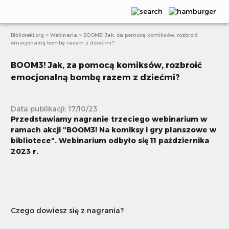
Biblioteki.org
>
Webinaria
>
BOOM3! Jak, za pomocą komiksów, rozbroić
Aktualności
emocjonalną bombę razem z dziećmi?
Publikacje
BOOM3! Jak, za pomocą komiksów, rozbroić
emocjonalną bombę razem z dziećmi?
Webinaria
Scenariusze
Data publikacji: 17/10/23
Przedstawiamy nagranie trzeciego webinarium w
Artykuły
ramach akcji "BOOM3! Na komiksy i gry planszowe w
bibliotece". Webinarium odbyło się 11 października
E-learning
2023 r.
Projekty i akcje
Książki bez granic
Czego dowiesz się z nagrania?