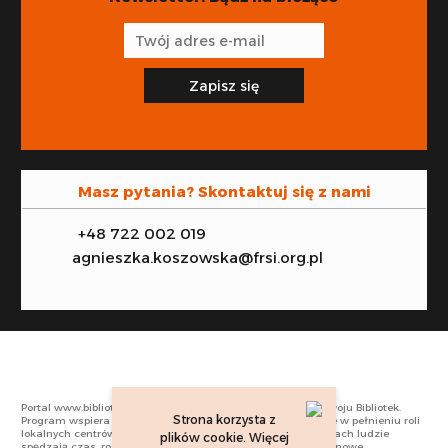
Zapisz się
Masz pytania? Skontaktuj się z nami
+48 722 002 019
agnieszka.koszowska@frsi.org.pl
Portal www.biblioteki.org powstał w ramach Programu Rozwoju Bibliotek.
Strona korzysta z
Program wspiera tysiące bibliotek publicznych w całej Polsce w pełnieniu roli
lokalnych centrów aktywności społecznej. W takich placówkach ludzie
plików cookie. Więcej
spędzają czas, rozwijają swoje zainteresowania, zdobywają nowe