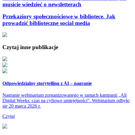
musicie wiedzieć o newsletterach
Przekaziory społecznościowe w bibliotece. Jak
prowadzić biblioteczne social media
Czytaj inne publikacje
Odpowiedzialny storytelling z AI – nagranie
Nagranie webinarium zorganizowanego w ramach kampanii „All
Digital Weeks: czas na cyfrowe umiejętności”. Webinarium odbyło
się 20 marca 2026 r.
Czytaj