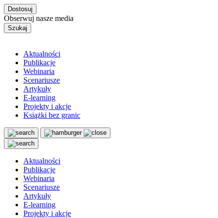
Dostosuj
Obserwuj nasze media
Szukaj
Aktualności
Publikacje
Webinaria
Scenariusze
Artykuły
E-learning
Projekty i akcje
Książki bez granic
Aktualności
Publikacje
Webinaria
Scenariusze
Artykuły
E-learning
Projekty i akcje