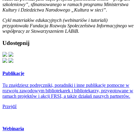
szkoleniowy”, sfinansowanego w ramach programu Ministerstwa
Kultury i Dziedzictwa Narodowego „Kultura w sieci”.
Cykl materiałów edukacyjnych (webinariów i tutoriali)
przygotowała Fundacja Rozwoju Społeczeństwa Informacyjnego we
współpracy ze Stowarzyszeniem LABiB.
Udostępnij
Publikacje
Tu znajdziesz podręczniki, poradniki i inne publikacje pomocne w
rozwoju zawodowym bibliotekarek i bibliotekarzy, przygotowane w
ramach projektów i akcji FRSI, a także działań naszych partnerów.
Przejdź
Webinaria