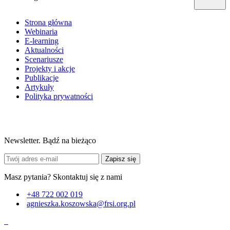
Strona główna
Webinaria
E-learning
Aktualności
Scenariusze
Projekty i akcje
Publikacje
Artykuły
Polityka prywatności
Newsletter. Bądź na bieżąco
Zapisz się
Masz pytania? Skontaktuj się z nami
+48 722 002 019
agnieszka.koszowska@frsi.org.pl