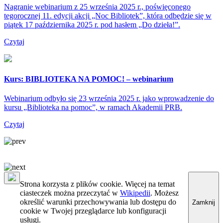
Nagranie webinarium z 25 września 2025 r., poświęconego
tegorocznej 11. edycji akcji „Noc Bibliotek”, która odbędzie się w
piątek 17 października 2025 r. pod hasłem „Do dzieła!”.
Czytaj
Kurs: BIBLIOTEKA NA POMOC! – webinarium
Webinarium odbyło się 23 września 2025 r. jako wprowadzenie do
kursu „Biblioteka na pomoc”, w ramach Akademii PRB.
Czytaj
Strona korzysta z plików cookie. Więcej na temat
ciasteczek można przeczytać w
Wikipedii
. Możesz
określić warunki przechowywania lub dostępu do
Zamknij
cookie w Twojej przeglądarce lub konfiguracji
usługi.