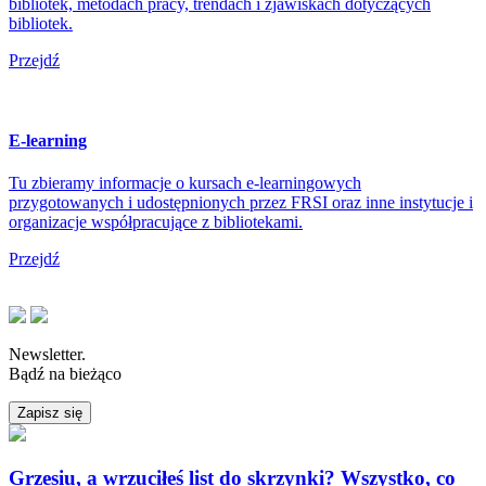
bibliotek, metodach pracy, trendach i zjawiskach dotyczących
bibliotek.
Przejdź
E-learning
Tu zbieramy informacje o kursach e-learningowych
przygotowanych i udostępnionych przez FRSI oraz inne instytucje i
organizacje współpracujące z bibliotekami.
Przejdź
Newsletter.
Bądź na bieżąco
Zapisz się
Grzesiu, a wrzuciłeś list do skrzynki? Wszystko, co