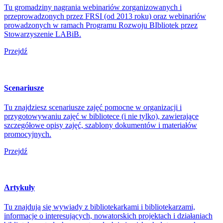
Tu gromadziny nagrania webinariów zorganizowanych i
przeprowadzonych przez FRSI (od 2013 roku) oraz webinariów
prowadzonych w ramach Programu Rozwoju BIbliotek przez
Stowarzyszenie LABiB.
Przejdź
Scenariusze
Tu znajdziesz scenariusze zajęć pomocne w organizacji i
przygotowywaniu zajęć w bibliotece (i nie tylko), zawierające
szczegółowe opisy zajęć, szablony dokumentów i materiałów
promocyjnych.
Przejdź
Artykuły
Tu znajdują się wywiady z bibliotekarkami i bibliotekarzami,
informacje o interesujących, nowatorskich projektach i działaniach