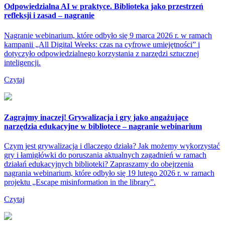
Odpowiedzialna AI w praktyce. Biblioteka jako przestrzeń
refleksji i zasad – nagranie
Nagranie webinarium, które odbyło się 9 marca 2026 r. w ramach
kampanii „All Digital Weeks: czas na cyfrowe umiejętności” i
dotyczyło odpowiedzialnego korzystania z narzędzi sztucznej
inteligencji.
Czytaj
Zagrajmy inaczej! Grywalizacja i gry jako angażujące
narzędzia edukacyjne w bibliotece – nagranie webinarium
Czym jest grywalizacja i dlaczego działa? Jak możemy wykorzystać
gry i łamigłówki do poruszania aktualnych zagadnień w ramach
działań edukacyjnych biblioteki? Zapraszamy do obejrzenia
nagrania webinarium, które odbyło się 19 lutego 2026 r. w ramach
projektu „Escape misinformation in the library”.
Czytaj