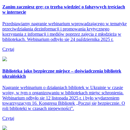
Zanim zaczniesz grę: co trzeba wiedzieć o fałszywych treściach
w internecie
Przedstawiamy nagranie webinarium wprowadzającego w tematykę
przeciwdziałania dezinformacji i promowania krytycznego
korzystania z informacji i mediów poprzez zajęcia z młodzieżą w
bibliotekach. Webinarium odbyło się 24 października 2025 r.
Czytaj
Biblioteka jako bezpieczne miejsce – doświadczenia bibliotek
ukraińskich
Nagranie webinarium o działaniach bibliotek w Ukrainie w czasie
wojny, w tym o organizowaniu w bibliotekach miejsc schronienia.
Webinarium odbyło sie 12 listopada 2025 r. i było wydarzeniem
towarzyszącym 16. Kongresu Bibliotek „Poczuj się bezpiecznie. O
roli biblioteki w czasach niepewności”.
Czytaj