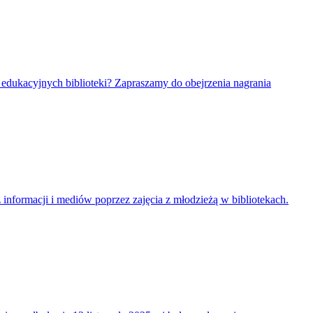
 edukacyjnych biblioteki? Zapraszamy do obejrzenia nagrania
nformacji i mediów poprzez zajęcia z młodzieżą w bibliotekach.