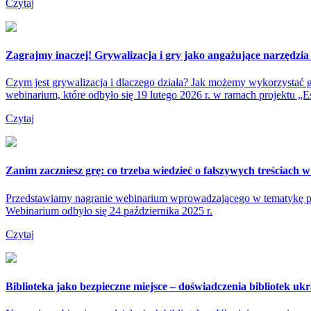
Czytaj
Zagrajmy inaczej! Grywalizacja i gry jako angażujące narzędzia
Czym jest grywalizacja i dlaczego działa? Jak możemy wykorzystać g
webinarium, które odbyło się 19 lutego 2026 r. w ramach projektu „Es
Czytaj
Zanim zaczniesz grę: co trzeba wiedzieć o fałszywych treściach w
Przedstawiamy nagranie webinarium wprowadzającego w tematykę prze
Webinarium odbyło się 24 października 2025 r.
Czytaj
Biblioteka jako bezpieczne miejsce – doświadczenia bibliotek ukr