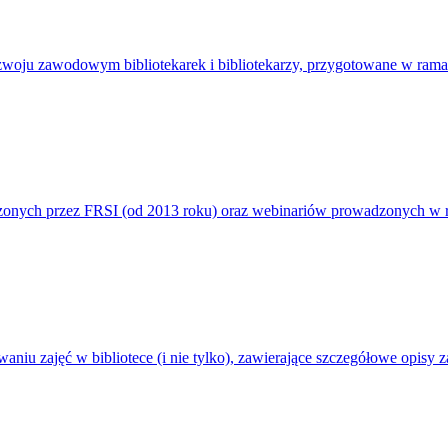
ozwoju zawodowym bibliotekarek i bibliotekarzy, przygotowane w ramac
zonych przez FRSI (od 2013 roku) oraz webinariów prowadzonych w
waniu zajęć w bibliotece (i nie tylko), zawierające szczegółowe opisy