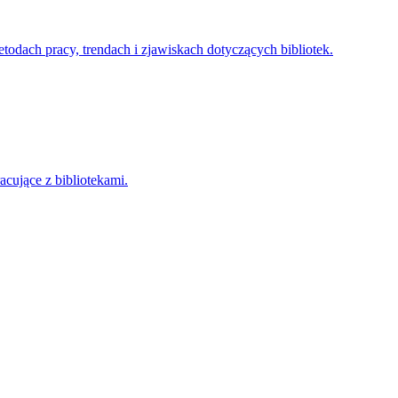
metodach pracy, trendach i zjawiskach dotyczących bibliotek.
cujące z bibliotekami.