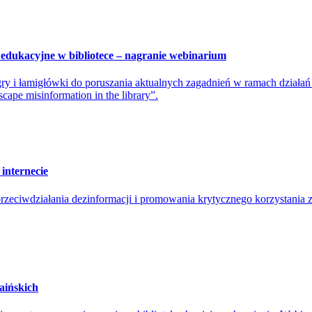
 edukacyjne w bibliotece – nagranie webinarium
ry i łamigłówki do poruszania aktualnych zagadnień w ramach działań
cape misinformation in the library”.
 internecie
ciwdziałania dezinformacji i promowania krytycznego korzystania z i
aińskich