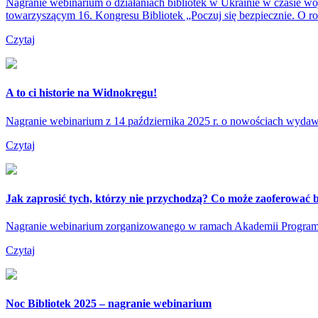
Nagranie webinarium o działaniach bibliotek w Ukrainie w czasie wo
towarzyszącym 16. Kongresu Bibliotek „Poczuj się bezpiecznie. O rol
Czytaj
A to ci historie na Widnokręgu!
Nagranie webinarium z 14 października 2025 r. o nowościach wydaw
Czytaj
Jak zaprosić tych, którzy nie przychodzą? Co może zaoferować bi
Nagranie webinarium zorganizowanego w ramach Akademii Programu 
Czytaj
Noc Bibliotek 2025 – nagranie webinarium