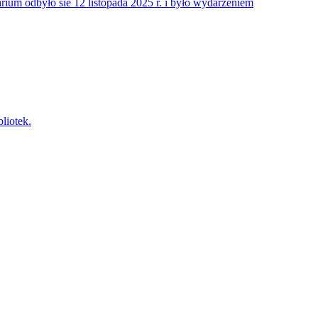
rium odbyło sie 12 listopada 2025 r. i było wydarzeniem
liotek.