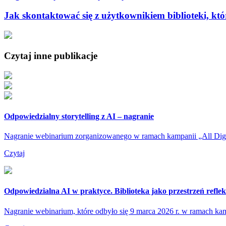
Jak skontaktować się z użytkownikiem biblioteki, kt
Czytaj inne publikacje
Odpowiedzialny storytelling z AI – nagranie
Nagranie webinarium zorganizowanego w ramach kampanii „All Digit
Czytaj
Odpowiedzialna AI w praktyce. Biblioteka jako przestrzeń refleks
Nagranie webinarium, które odbyło się 9 marca 2026 r. w ramach kamp