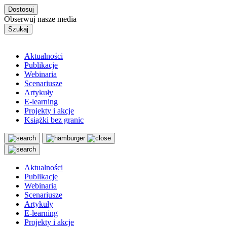
Dostosuj
Obserwuj nasze media
Szukaj
Aktualności
Publikacje
Webinaria
Scenariusze
Artykuły
E-learning
Projekty i akcje
Książki bez granic
Aktualności
Publikacje
Webinaria
Scenariusze
Artykuły
E-learning
Projekty i akcje