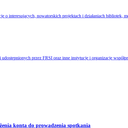
je o interesujących, nowatorskich projektach i działaniach bibliotek, 
udostępnionych przez FRSI oraz inne instytucje i organizacje współpra
żenia konta do prowadzenia spotkania