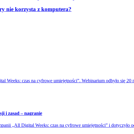
óry nie korzysta z komputera?
al Weeks: czas na cyfrowe umiejętności”. Webinarium odbyło się 20 m
ji i zasad – nagranie
anii „All Digital Weeks: czas na cyfrowe umiejętności” i dotyczyło od