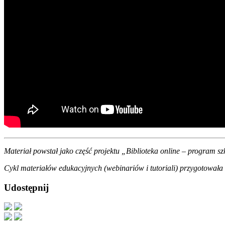
Materiał powstał jako część projektu „Biblioteka online – program
Cykl materiałów edukacyjnych (webinariów i tutoriali) przygotowa
Udostępnij