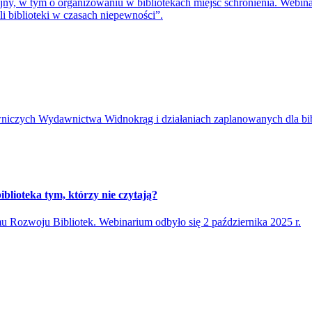
jny, w tym o organizowaniu w bibliotekach miejsc schronienia. Webina
i biblioteki w czasach niepewności”.
niczych Wydawnictwa Widnokrąg i działaniach zaplanowanych dla bib
blioteka tym, którzy nie czytają?
Rozwoju Bibliotek. Webinarium odbyło się 2 października 2025 r.