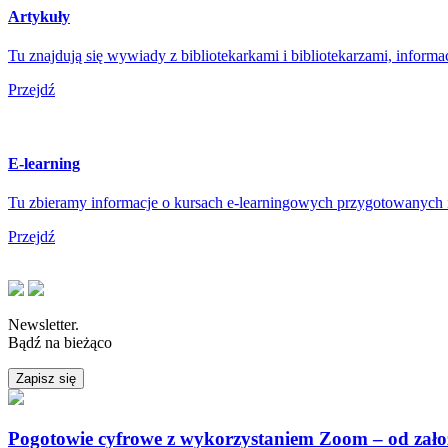
Artykuły
Tu znajdują się wywiady z bibliotekarkami i bibliotekarzami, informac
Przejdź
E-learning
Tu zbieramy informacje o kursach e-learningowych przygotowanych i 
Przejdź
Newsletter.
Bądź na bieżąco
Zapisz się
Pogotowie cyfrowe z wykorzystaniem Zoom – od zało