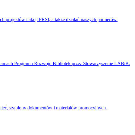
h projektów i akcji FRSI, a także działań naszych partnerów.
 ramach Programu Rozwoju BIbliotek przez Stowarzyszenie LABiB.
 zajęć, szablony dokumentów i materiałów promocyjnych.